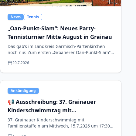
News
Tennis
„Oan-Punkt-Slam“: Neues Party-
Tennisturnier Mitte August in Grainau
Das gab’s im Landkreis Garmisch-Partenkirchen
noch nie: Zum ersten „Groanerer Oan-Punkt-Slam“
lädt die Tennisabteilung des SC Eibsee Grainau am
20.7.2026
Samstag, 15. August, ein. Bei dem Party-
Tennisturnier darf jeder mitspielen – egal ob Profi
oder Anfänger, Mitglied oder Gastspieler. Die Regel
ist einfach:…
Ankündigung
📢 Ausschreibung: 37. Grainauer
Kinderschwimmtag mit
Familienstaffeln
37. Grainauer Kinderschwimmtag mit
Familienstaffeln am Mittwoch, 15.7.2026 um 17:30
Uhr in Zugspitzbad Grainau, Freibad. Jetzt